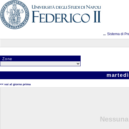
...
Sistema di Pr
Zone
martedì
<< vai al giorno prima
Nessuna 