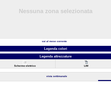
Nessuna zona selezionata
vai al mese corrente
Legenda colori
Legenda attrezzature
Schermo elettrico
LIM
vista settimanale