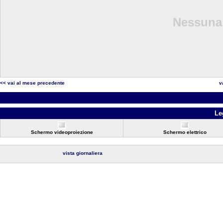
Nessuna 
<< vai al mese precedente
v
Le
Schermo videoproiezione
Schermo elettrico
vista giornaliera