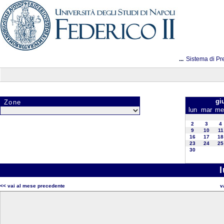
...
Sistema di Pr
gi
Zone
lun
mar
me
2
3
4
9
10
11
16
17
18
23
24
25
30
<< vai al mese precedente
v