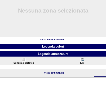
Nessuna zona selezionata
vai al mese corrente
Legenda colori
Legenda attrezzature
Schermo elettrico
LIM
vista settimanale