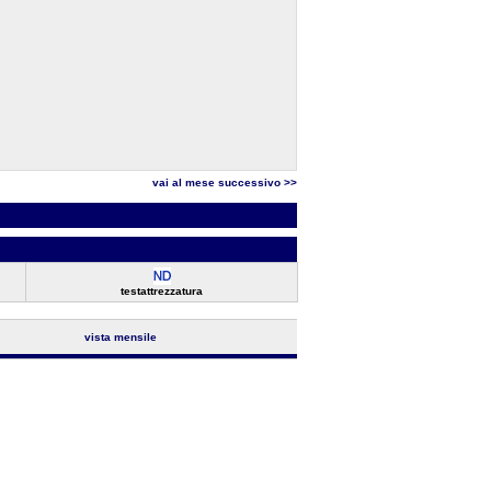
vai al mese successivo >>
testattrezzatura
vista mensile