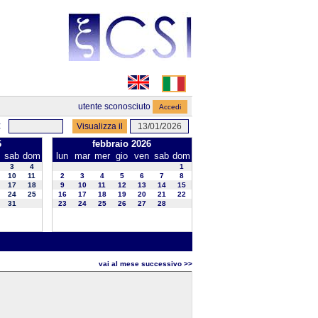
utente sconosciuto
:
6
febbraio 2026
sab
dom
lun
mar
mer
gio
ven
sab
dom
3
4
1
10
11
2
3
4
5
6
7
8
17
18
9
10
11
12
13
14
15
24
25
16
17
18
19
20
21
22
31
23
24
25
26
27
28
vai al mese successivo >>