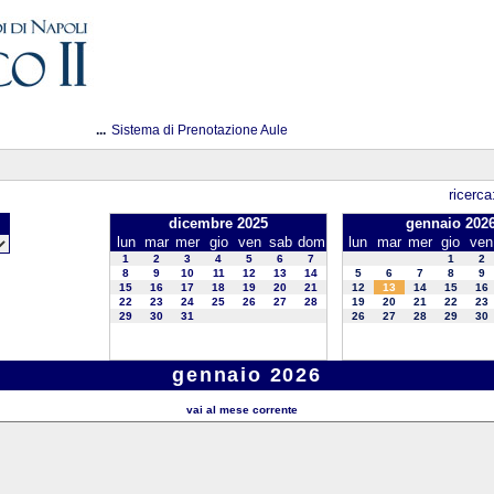
...
Sistema di Prenotazione Aule
ricerca
dicembre 2025
gennaio 202
lun
mar
mer
gio
ven
sab
dom
lun
mar
mer
gio
ven
1
2
3
4
5
6
7
1
2
8
9
10
11
12
13
14
5
6
7
8
9
15
16
17
18
19
20
21
12
13
14
15
16
22
23
24
25
26
27
28
19
20
21
22
23
29
30
31
26
27
28
29
30
gennaio 2026
vai al mese corrente