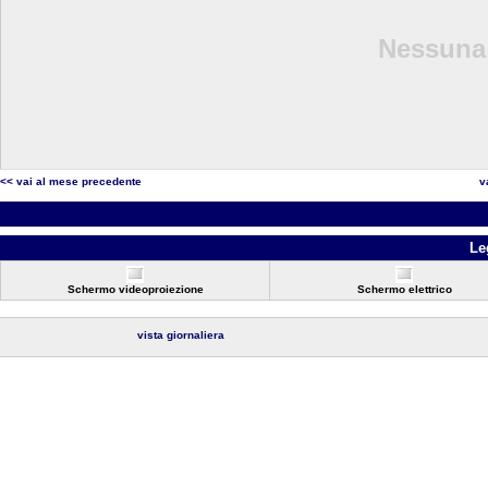
Nessuna 
<< vai al mese precedente
v
Le
Schermo videoproiezione
Schermo elettrico
vista giornaliera