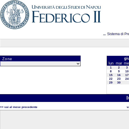
...
Sistema di Pr
gi
Zone
lun
mar
me
1
2
3
8
9
10
15
16
17
22
23
24
29
30
<< vai al mese precedente
v