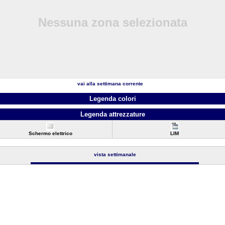
Nessuna zona selezionata
vai alla settimana corrente
Legenda colori
Legenda attrezzature
Schermo elettrico
LIM
vista settimanale