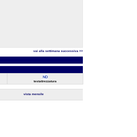
vai alla settimana successiva >>
testattrezzatura
vista mensile