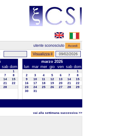
utente sconosciuto
:
6
marzo 2026
sab
dom
lun
mar
mer
gio
ven
sab
dom
1
1
7
8
2
3
4
5
6
7
8
14
15
9
10
11
12
13
14
15
21
22
16
17
18
19
20
21
22
28
23
24
25
26
27
28
29
30
31
vai alla settimana successiva >>