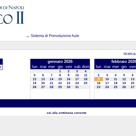
...
Sistema di Prenotazione Aule
ricerca
gennaio 2026
febbraio 202
lun
mar
mer
gio
ven
sab
dom
lun
mar
mer
gio
ven
1
2
3
4
5
6
7
8
9
10
11
2
3
4
5
6
12
13
14
15
16
17
18
9
10
11
12
13
19
20
21
22
23
24
25
16
17
18
19
20
26
27
28
29
30
31
23
24
25
26
27
vai alla settimana corrente