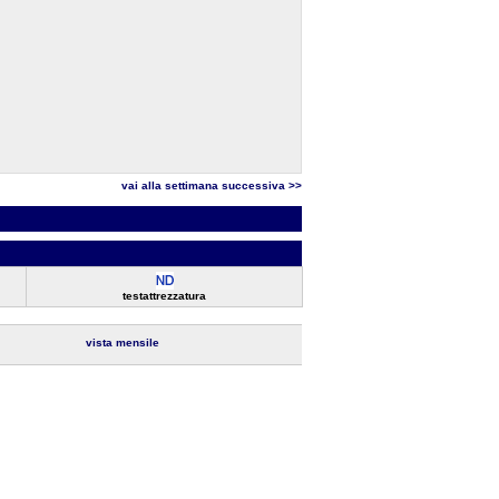
vai alla settimana successiva >>
testattrezzatura
vista mensile