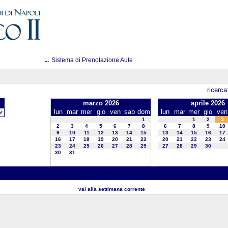
...
Sistema di Prenotazione Aule
ricerca
marzo 2026
aprile 2026
lun
mar
mer
gio
ven
sab
dom
lun
mar
mer
gio
ven
1
1
2
3
2
3
4
5
6
7
8
6
7
8
9
10
9
10
11
12
13
14
15
13
14
15
16
17
16
17
18
19
20
21
22
20
21
22
23
24
23
24
25
26
27
28
29
27
28
29
30
30
31
vai alla settimana corrente