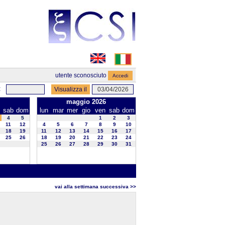
utente sconosciuto
:
maggio 2026
sab
dom
lun
mar
mer
gio
ven
sab
dom
4
5
1
2
3
11
12
4
5
6
7
8
9
10
18
19
11
12
13
14
15
16
17
25
26
18
19
20
21
22
23
24
25
26
27
28
29
30
31
vai alla settimana successiva >>