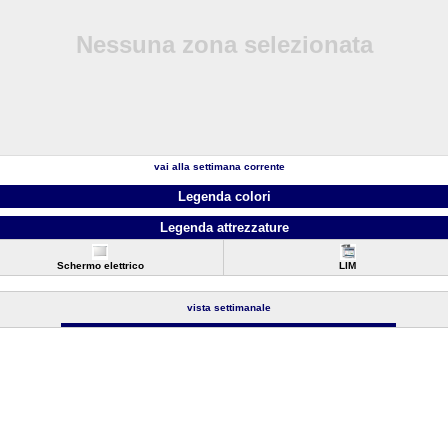
Nessuna zona selezionata
vai alla settimana corrente
Legenda colori
Legenda attrezzature
Schermo elettrico
LIM
vista settimanale