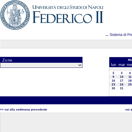
...
Sistema di Pr
ma
Zone
lun
mar
me
2
3
4
9
10
11
16
17
18
23
24
25
30
31
<< vai alla settimana precedente
vai 