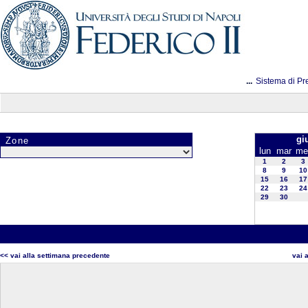
...
Sistema di Pr
gi
Zone
lun
mar
me
1
2
3
8
9
10
15
16
17
22
23
24
29
30
<< vai alla settimana precedente
vai 