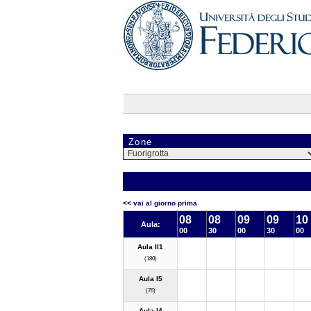
Zone
<< vai al giorno prima
08
08
09
09
10
Aula:
00
30
00
30
00
Aula II1
(180)
Aula I5
(76)
Aula I4