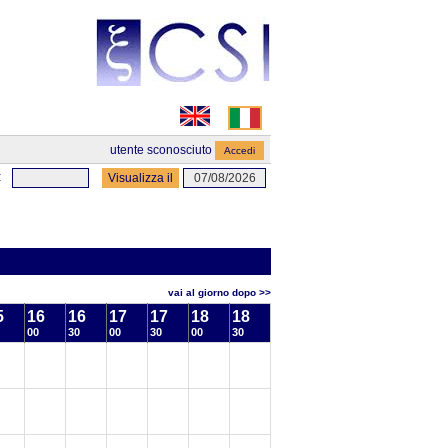
utente sconosciuto
:
vai al giorno dopo >>
5
16
16
17
17
18
18
00
30
00
30
00
30