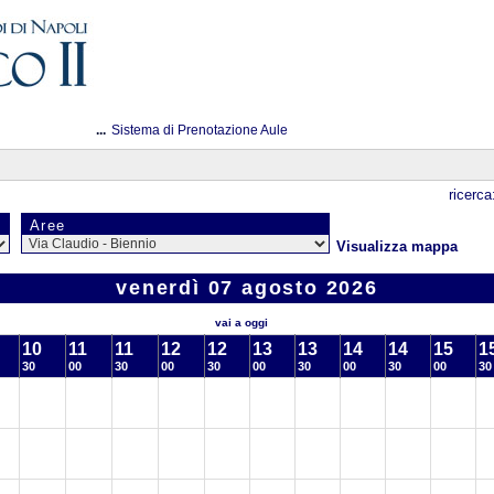
...
Sistema di Prenotazione Aule
ricerca
Aree
Visualizza mappa
venerdì 07 agosto 2026
vai a oggi
10
11
11
12
12
13
13
14
14
15
1
30
00
30
00
30
00
30
00
30
00
30